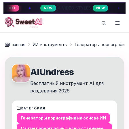
✦
4 VIDEO STYLES
4 VID
NEW
NEW
HOT
Главная
ИИ-инструменты
Генераторы порнографии 
AIUndress
Бесплатный инструмент AI для
раздевания 2026
КАТЕГОРИЯ
Генераторы порнографии на основе ИИ
Сайты порнографии с искусственным