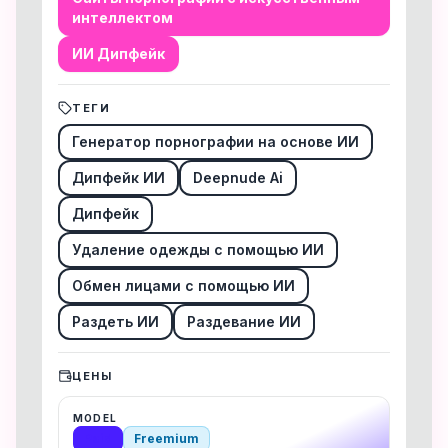
интеллектом
ИИ Дипфейк
ТЕГИ
Генератор порнографии на основе ИИ
Дипфейк ИИ
Deepnude Ai
Дипфейк
Удаление одежды с помощью ИИ
Обмен лицами с помощью ИИ
Раздеть ИИ
Раздевание ИИ
ЦЕНЫ
MODEL
Paid
Freemium