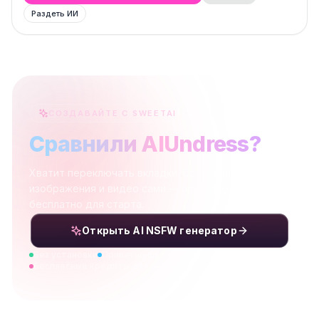
Раздеть ИИ
СОЗДАВАЙТЕ С SWEETAI
Сравнили AIUndress?
Хватит переключать вкладки. Создавайте NSFW-
изображения и видео сами — приватно, быстро и
бесплатно для старта.
Открыть AI NSFW генератор
Без установки
Приватно по умолчанию
Бесплатные кредиты для пробы