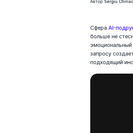
Автор
Sergiu Chiria
Сфера
AI-подру
больше не сте
эмоциональный 
запросу создае
подходящий инс