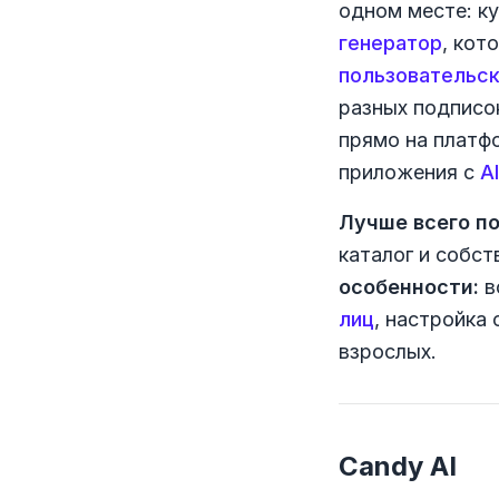
одном месте: 
генератор
, кот
пользовательск
разных подписо
прямо на платфо
приложения с
A
Лучше всего п
каталог и собс
особенности:
в
лиц
, настройка
взрослых.
Candy AI