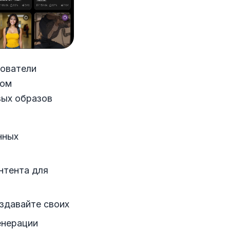
зователи
ном
вых образов
нных
нтента для
здавайте своих
енерации