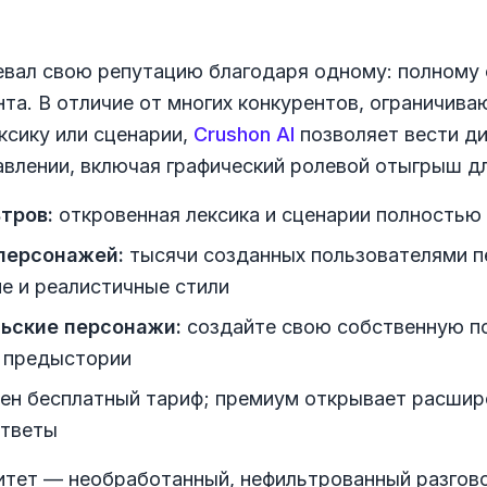
вал свою репутацию благодаря одному: полному
та. В отличие от многих конкурентов, ограничив
ксику или сценарии,
Crushon AI
позволяет вести д
влении, включая графический ролевой отыгрыш дл
тров:
откровенная лексика и сценарии полностью
персонажей:
тысячи созданных пользователями п
е и реалистичные стили
ьские персонажи:
создайте свою собственную по
о предыстории
ен бесплатный тариф; премиум открывает расшир
ответы
итет — необработанный, нефильтрованный разгов