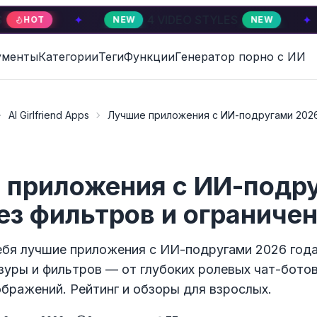
✦
4 VIDEO STYLES
✦
4
NEW
NEW
HOT
ументы
Категории
Теги
Функции
Генератор порно с ИИ
AI Girlfriend Apps
Лучшие приложения с ИИ-подругами 2026
 приложения с ИИ-подр
ез фильтров и ограниче
ебя лучшие приложения с ИИ-подругами 2026 год
нзуры и фильтров — от глубоких ролевых чат-бото
ображений. Рейтинг и обзоры для взрослых.