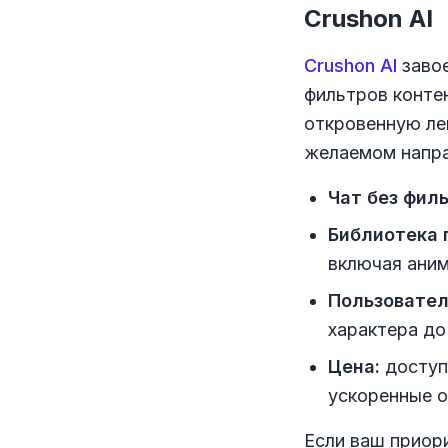
Crushon AI
Crushon AI
завое
фильтров контен
откровенную ле
желаемом напра
Чат без филь
Библиотека 
включая аним
Пользовател
характера д
Цена:
доступ
ускоренные 
Если ваш приор