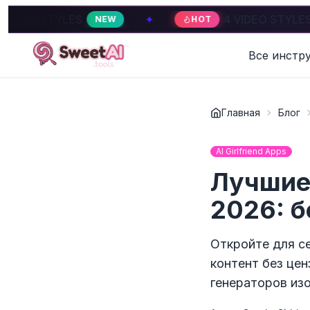
ES
✦
4 VIDEO STYLES
NEW
HOT
HOT
Все инстр
Главная
Блог
AI Girlfriend Apps
Лучшие
2026: б
Откройте для с
контент без це
генераторов из