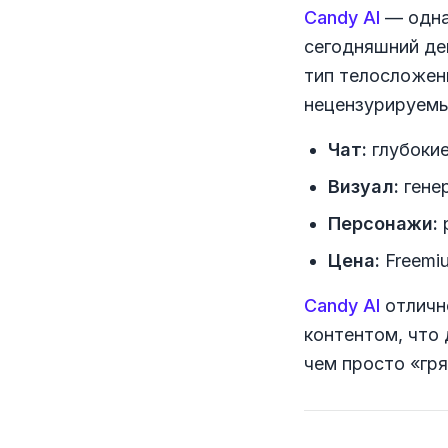
Candy AI
— одна
сегодняшний де
тип телосложени
нецензурируемы
Чат:
глубокие
Визуал:
гене
Персонажи:
Цена:
Freemi
Candy AI
отличн
контентом, что
чем просто «гр