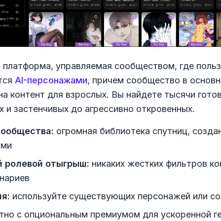
 платформа, управляемая сообществом, где поль
тся
AI-персонажами
, причем сообщество в основ
на контент для взрослых. Вы найдете тысячи гото
х и застенчивых до агрессивно откровенных.
ообщества:
огромная библиотека спутниц, созда
ями
 ролевой отыгрыш:
никаких жестких фильтров ко
нариев
я:
используйте существующих персонажей или со
тно с опциональным премиумом для ускоренной г