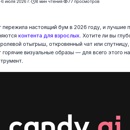
c
·
6 июля 2026 г.
·
8
мин чтения
·
77
просмотров
г
пережила настоящий бум в 2026 году, и лучшие 
сняются
контента для взрослых
. Хотите ли вы глуб
ролевой отыгрыш, откровенный чат или спутницу,
т горячие визуальные образы — для всего этого н
трумент.