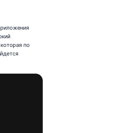
приложения
окий
 которая по
айдется