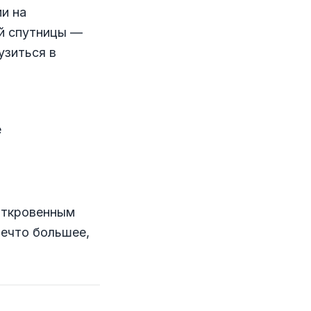
и на
ей спутницы —
узиться в
е
откровенным
нечто большее,