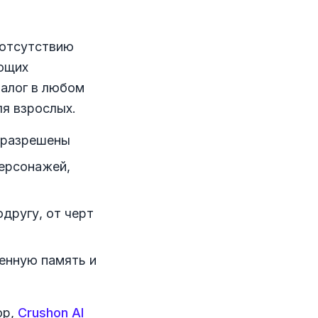
 отсутствию
ающих
иалог в любом
я взрослых.
 разрешены
ерсонажей,
другу, от черт
енную память и
ор,
Crushon AI