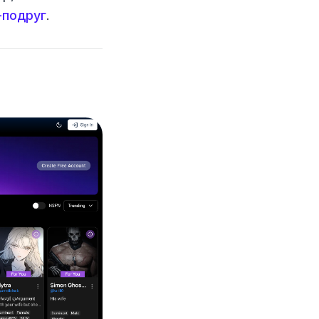
-подруг
.