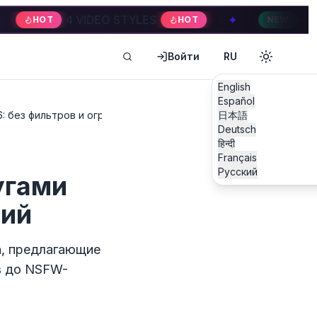
 VIDEO STYLES
✦
4 VIDEO STYLE
HOT
NEW
Войти
RU
English
Español
: без фильтров и ограничений
日本語
Deutsch
हिन्दी
Français
Русский
угами
ний
а, предлагающие
в до NSFW-