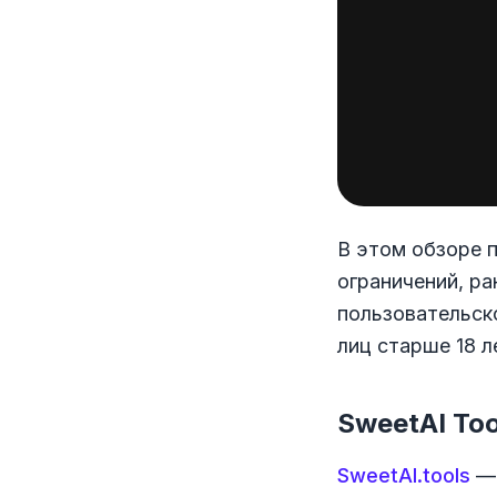
В этом обзоре 
ограничений, р
пользовательск
лиц старше 18 л
SweetAI Too
SweetAI.tools
— 