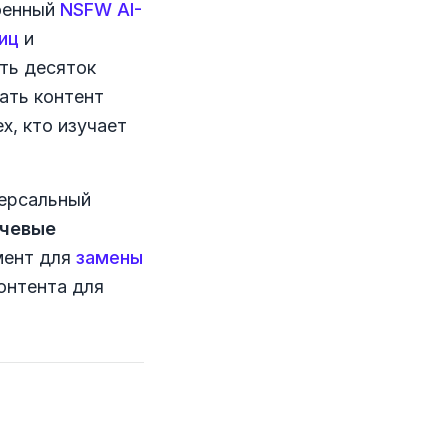
оенный
NSFW AI-
иц
и
ать десяток
ать контент
х, кто изучает
версальный
чевые
мент для
замены
онтента для