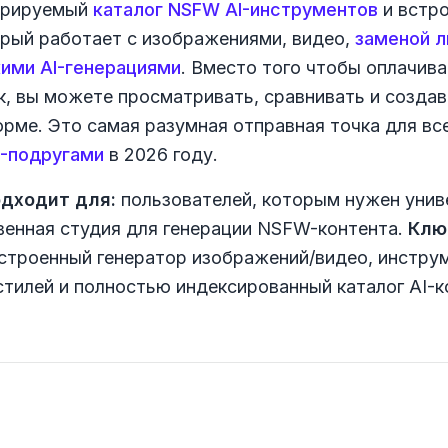
курируемый
каталог NSFW AI-инструментов
и встр
орый работает с изображениями, видео,
заменой л
ими AI-генерациями
. Вместо того чтобы оплачив
к, вы можете просматривать, сравнивать и создав
рме. Это самая разумная отправная точка для все
I-подругами
в 2026 году.
одходит для:
пользователей, которым нужен уни
твенная студия для генерации NSFW-контента.
Клю
строенный генератор изображений/видео, инстру
 стилей и полностью индексированный каталог AI-к