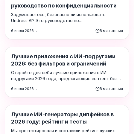
руководство по конфиденциальности
Задумываетесь, безопасно ли использовать
Undress AI? Это руководство по
конфиденциальности подробно объясняет, как
6 июля 2026 г.
8
мин чтения
работают подобные инструменты, какие данные
они собирают и как защитить себя перед загрузкой
любого изображения.
AI Girlfriend Apps
Лучшие приложения с ИИ-подругами
2026: без фильтров и ограничений
Откройте для себя лучшие приложения с ИИ-
подругами 2026 года, предлагающие контент без
цензуры и фильтров — от глубоких ролевых чат-
6 июля 2026 г.
8
мин чтения
ботов до NSFW-генераторов изображений. Рейтинг
и обзоры для взрослых.
AI Deepfake
Лучшие ИИ-генераторы дипфейков в
2026 году: рейтинг и тесты
Мы протестировали и составили рейтинг лучших