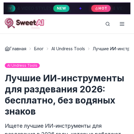
✦
O STYLES
4 VIDEO STYLES
NEW
HOT
HOT
Главная
Блог
AI Undress Tools
Лучшие ИИ-инструм
AI Undress Tools
Лучшие ИИ-инструменты
для раздевания 2026:
бесплатно, без водяных
знаков
Ищете лучшие ИИ-инструменты для