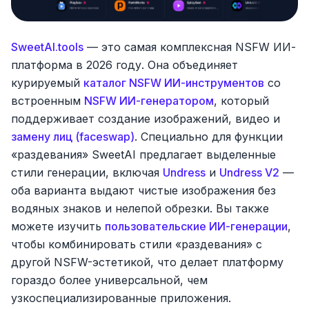
SweetAI.tools
— это самая комплексная NSFW ИИ-
платформа в 2026 году. Она объединяет
курируемый
каталог NSFW ИИ-инструментов
со
встроенным
NSFW ИИ-генератором
, который
поддерживает создание изображений, видео и
замену лиц (faceswap)
. Специально для функции
«раздевания» SweetAI предлагает выделенные
стили генерации, включая
Undress
и
Undress V2
—
оба варианта выдают чистые изображения без
водяных знаков и нелепой обрезки. Вы также
можете изучить
пользовательские ИИ-генерации
,
чтобы комбинировать стили «раздевания» с
другой NSFW-эстетикой, что делает платформу
гораздо более универсальной, чем
узкоспециализированные приложения.