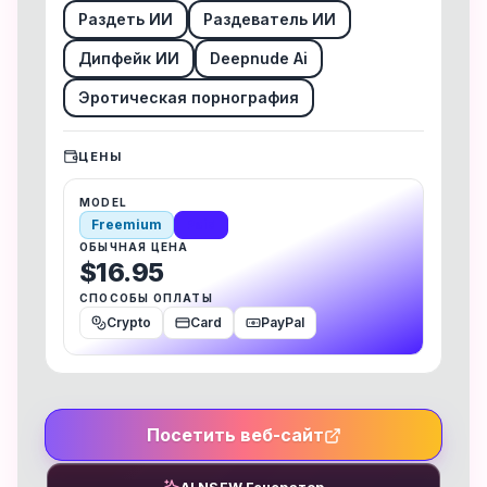
Раздеть ИИ
Раздеватель ИИ
Дипфейк ИИ
Deepnude Ai
Эротическая порнография
ЦЕНЫ
MODEL
Freemium
Paid
ОБЫЧНАЯ ЦЕНА
$16.95
СПОСОБЫ ОПЛАТЫ
Crypto
Card
PayPal
Посетить веб-сайт