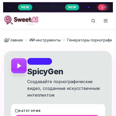
✦
4 VIDEO STYLES
4 VIDEO STYLE
W
NEW
HOT
Главная
ИИ-инструменты
Генераторы порнографии 
FEATURED
SpicyGen
Создавайте порнографические
видео, созданные искусственным
интеллектом
КАТЕГОРИЯ