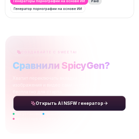
Генераторы порнографии на основе ИИ
Paid
Генератор порнографии на основе ИИ
СОЗДАВАЙТЕ С SWEETAI
Сравнили SpicyGen?
Хватит переключать вкладки. Создавайте NSFW-
изображения и видео сами — приватно, быстро и
бесплатно для старта.
Открыть AI NSFW генератор
Без установки
Приватно по умолчанию
Бесплатные кредиты для пробы