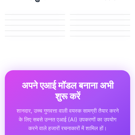
एआई गर्लफ्रेंड
अंड्रेस एआई
एआई इन्फ्लुएंसर जनरेटर
एआई सेल्फी जनरेटर
एआई बिकनी जनरेटर
एआई आउटफिट जनरेटर
एआई ट्वर्क जेनरेटर
एआई किस जनरेटर
एआई सेक्स जीआईएफ जेनरेटर
एआई आर्ट NSFW जनरेटर
अपने एआई मॉडल बनाना अभी
शुरू करें
शानदार, उच्च गुणवत्ता वाली वयस्क सामग्री तैयार करने
के लिए सबसे उन्नत एआई (AI) उपकरणों का उपयोग
करने वाले हजारों रचनाकारों में शामिल हों।