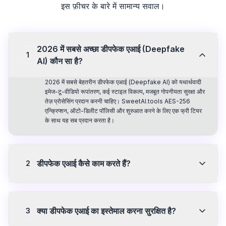
इस फ़ीचर के बारे में सामान्य सवाल।
2026 में सबसे अच्छा डीपफेक एआई (Deepfake
1
AI) कौन सा है?
2026 में सबसे बेहतरीन डीपफेक एआई (Deepfake AI) को यथार्थवादी
इमेज-टू-वीडियो रूपांतरण, कई स्टाइल विकल्प, मजबूत गोपनीयता सुरक्षा और
तेज़ प्रोसेसिंग प्रदान करनी चाहिए। SweetAI.tools AES-256
एन्क्रिप्शन, ऑटो-डिलीट पॉलिसी और शुरुआत करने के लिए एक फ्री टियर
के साथ यह सब प्रदान करता है।
डीपफेक एआई कैसे काम करते हैं?
2
डीपफेक एआई इनपुट छवियों या प्रॉम्प्ट्स का विश्लेषण करने और स्पष्ट दृश्य
सामग्री उत्पन्न करने के लिए मशीन लर्निंग मॉडल का उपयोग करते हैं। वे
यथार्थवादी एनिमेशन बनाने या तस्वीरों को NSFW संस्करणों में बदलने के लिए
क्या डीपफेक एआई का इस्तेमाल करना सुरक्षित है?
3
आपकी छवि को फ्रेम-दर-फ्रेम प्रोसेस करते हैं। SweetAI.tools इस
तकनीक का उपयोग एंड-टू-एंड एन्क्रिप्शन के साथ करता है ताकि आपकी