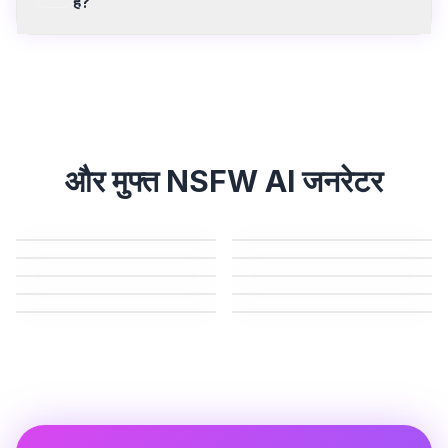
है?
18 वर्ष से अधिक उम्र के वयस्कों के लिए अधिकांश देशों में एआई इन्फ्लुएंसर
जनरेटर (AI Influencer Generators) का उपयोग करना कानूनी है,
बशर्ते कि सामग्री पूरी तरह से एआई-जनरेटेड हो और बिना सहमति के
वास्तविक पहचाने जाने योग्य व्यक्तियों को चित्रित न करती हो।
SweetAI.tools DMCA का अनुपालन करता है और अवैध सामग्री के
निर्माण की अनुमति नहीं देता है।
और मुफ्त NSFW AI जनरेटर
डीपफेक एआई
एआई गर्लफ्रेंड
अंड्रेस एआई
एआई सेल्फी जनरेटर
एआई बिकनी जनरेटर
एआई आउटफिट जनरेटर
एआई ट्वर्क जेनरेटर
एआई किस जनरेटर
एआई सेक्स जीआईएफ जेनरेटर
एआई आर्ट NSFW जनरेटर