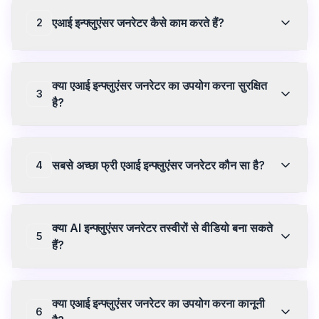
एआई इन्फ्लुएंसर जनरेटर कैसे काम करते हैं?
2
एआई इन्फ्लुएंसर जनरेटर इनपुट छवियों या प्रॉम्प्ट्स का विश्लेषण करने और
स्पष्ट दृश्य सामग्री उत्पन्न करने के लिए मशीन लर्निंग मॉडल का उपयोग करते
क्या एआई इन्फ्लुएंसर जनरेटर का उपयोग करना सुरक्षित
हैं। वे यथार्थवादी एनिमेशन बनाने या तस्वीरों को NSFW संस्करणों में बदलने
3
के लिए आपकी छवि को फ्रेम-दर-फ्रेम प्रोसेस करते हैं। SweetAI.tools
है?
इस तकनीक का उपयोग एंड-टू-एंड एन्क्रिप्शन के साथ करता है ताकि आपकी
सामग्री निजी रहे।
सुरक्षा प्लेटफ़ॉर्म पर निर्भर करती है। SweetAI.tools सभी अपलोड को
AES-256 से एन्क्रिप्ट करता है, फ़ाइलों को आइसोलेटेड कंटेनरों में प्रोसेस
करता है, 24 घंटों के भीतर सामग्री को ऑटो-डिलीट कर देता है, और ट्रेनिंग
सबसे अच्छा फ्री एआई इन्फ्लुएंसर जनरेटर कौन सा है?
4
के लिए आपकी सामग्री का कभी उपयोग नहीं करता है। हमेशा स्पष्ट गोपनीयता
नीतियों और ऑटो-डिलीट सुविधाओं वाले प्लेटफ़ॉर्म चुनें।
SweetAI.tools मुख्य एनिमेशन शैलियों और इमेज जनरेशन तक पहुंच के
साथ एक मुफ्त प्लान प्रदान करता है। शुरू करने के लिए किसी क्रेडिट कार्ड
क्या AI इन्फ्लुएंसर जनरेटर तस्वीरों से वीडियो बना सकते
की आवश्यकता नहीं है। प्रीमियम सभी शैलियों, एचडी डाउनलोड और तेज़
5
प्रोसेसिंग को अनलॉक करता है।
हैं?
हाँ। SweetAI.tools जैसे AI इमेज-टू-वीडियो जनरेटर एक स्थिर फोटो
को ले सकते हैं और AI मोशन सिंथेसिस का उपयोग करके इसे एक यथार्थवादी
क्या एआई इन्फ्लुएंसर जनरेटर का उपयोग करना कानूनी
NSFW वीडियो में एनिमेट कर सकते हैं। परिणाम कुछ ही सेकंड में तैयार हो
6
जाते हैं और प्रीमियम उपयोगकर्ताओं के लिए HD क्वालिटी में उपलब्ध हैं।