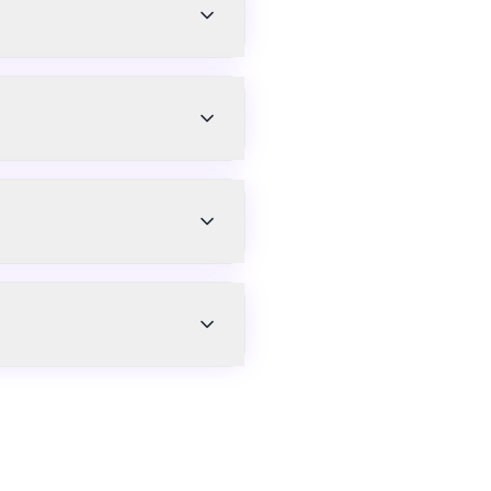
ेनरों में प्रोसेस करता है, 24 घंटों के
ता नीतियों और ऑटो-डिलीट सुविधाओं वाले
ी क्रेडिट कार्ड की आवश्यकता नहीं है।
एक यथार्थवादी NSFW वीडियो में एनिमेट
, बशर्ते कि सामग्री पूरी तरह से एआई-
ा है और अवैध सामग्री के निर्माण की