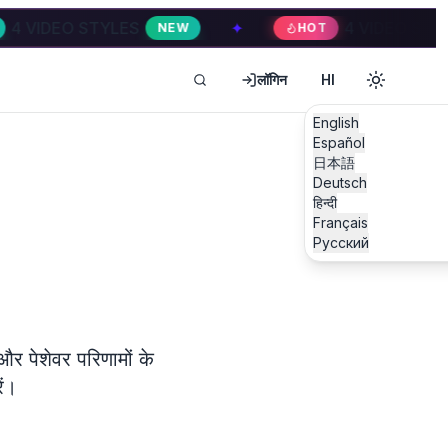
✦
4 VIDEO STYLES
✦
EW
HOT
HOT
लॉगिन
HI
English
Español
日本語
Deutsch
हिन्दी
Français
Русский
र पेशेवर परिणामों के
ें।