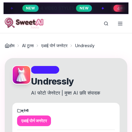
✦
4 VIDEO STYLES
4 VIDEO STY
EW
NEW
HOT
होम
AI टूल्स
एआई पोर्न जनरेटर
Undressly
FEATURED
Undressly
AI फोटो जेनरेटर | मुफ्त AI छवि संपादक
श्रेणी
एआई पोर्न जनरेटर