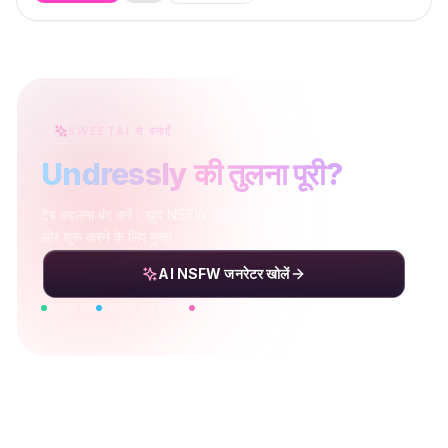
SWEETAI से बनाएँ
Undressly की तुलना पूरी?
टैब बदलना बंद करें। खुद NSFW इमेज और वीडियो बनाएँ — निजी, तेज़,
और शुरू करने के लिए मुफ़्त।
AI NSFW जनरेटर खोलें
इंस्टॉल नहीं
डिफ़ॉल्ट रूप से निजी
आज़माने के लिए मुफ़्त क्रेडिट