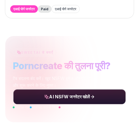
एआई पोर्न जनरेटर
Paid
एआई पोर्न जनरेटर
SWEETAI से बनाएँ
Porncreate की तुलना पूरी?
टैब बदलना बंद करें। खुद NSFW इमेज और वीडियो बनाएँ — निजी, तेज़,
और शुरू करने के लिए मुफ़्त।
AI NSFW जनरेटर खोलें
इंस्टॉल नहीं
डिफ़ॉल्ट रूप से निजी
आज़माने के लिए मुफ़्त क्रेडिट