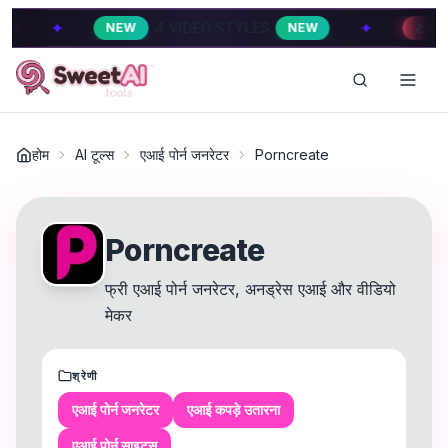
✦
4 VIDEO STYLES
4 VIDEO ST
NEW
NEW
HOT
होम
AI टूल्स
एआई पोर्न जनरेटर
Porncreate
Porncreate
फ्री एआई पोर्न जनरेटर, अनड्रेस एआई और वीडियो
मेकर
श्रेणी
एआई पोर्न जनरेटर
एआई कपड़े उतारना
एआई पोर्न साइट्स