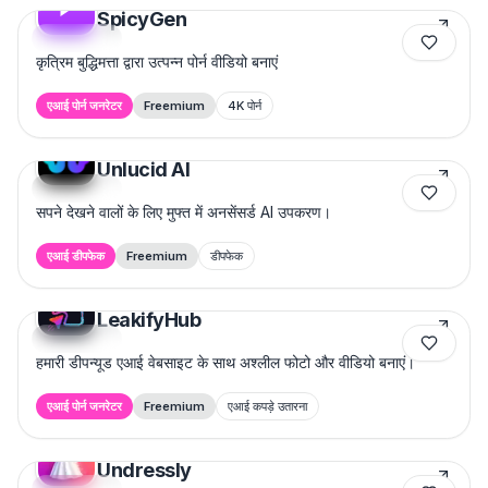
SpicyGen
Featured
कृत्रिम बुद्धिमत्ता द्वारा उत्पन्न पोर्न वीडियो बनाएं
एआई पोर्न जनरेटर
Freemium
4K पोर्न
Unlucid AI
Featured
सपने देखने वालों के लिए मुफ्त में अनसेंसर्ड AI उपकरण।
एआई डीपफेक
Freemium
डीपफेक
LeakifyHub
Featured
हमारी डीपन्यूड एआई वेबसाइट के साथ अश्लील फोटो और वीडियो बनाएं।
एआई पोर्न जनरेटर
Freemium
एआई कपड़े उतारना
Undressly