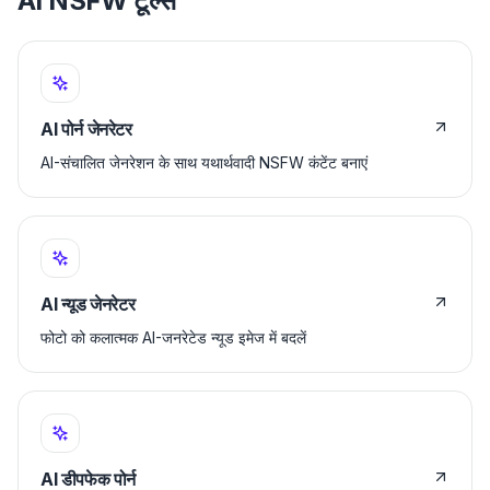
AI NSFW टूल्स
AI पोर्न जेनरेटर
AI-संचालित जेनरेशन के साथ यथार्थवादी NSFW कंटेंट बनाएं
AI न्यूड जेनरेटर
फोटो को कलात्मक AI-जनरेटेड न्यूड इमेज में बदलें
AI डीपफेक पोर्न