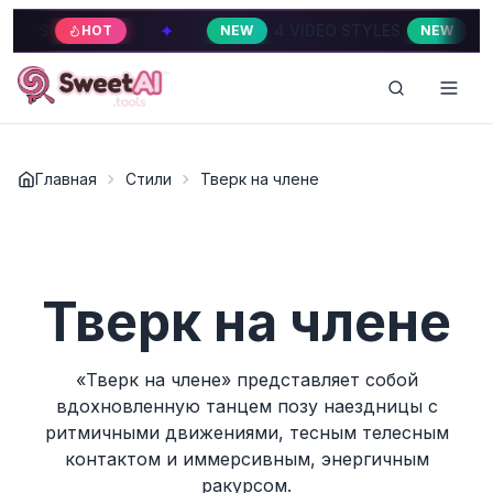
✦
✦
ES
4 VIDEO STYLES
HOT
NEW
NEW
Главная
Стили
Тверк на члене
Тверк на члене
«Тверк на члене» представляет собой
вдохновленную танцем позу наездницы с
ритмичными движениями, тесным телесным
контактом и иммерсивным, энергичным
ракурсом.