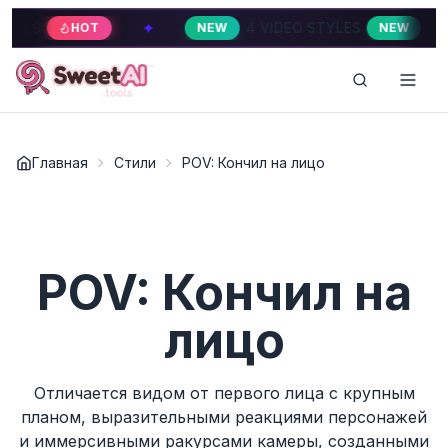
✦
✦
S
4 VIDEO STYLES
HOT
NEW
NEW
Главная
Стили
POV: Кончил на лицо
POV: Кончил на
лицо
Отличается видом от первого лица с крупным
планом, выразительными реакциями персонажей
и иммерсивными ракурсами камеры, созданными