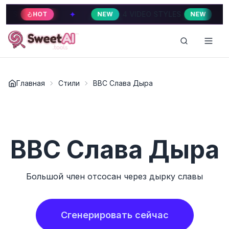
✦
✦
4 VIDEO STYLES
HOT
NEW
NEW
Главная
Стили
BBC Слава Дыра
BBC Слава Дыра
Большой член отсосан через дырку славы
Сгенерировать сейчас