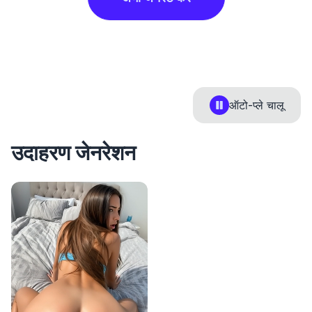
ऑटो-प्ले
चालू
उदाहरण जेनरेशन