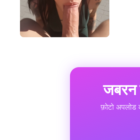
जबरन फ
फ़ोटो अपलोड कर