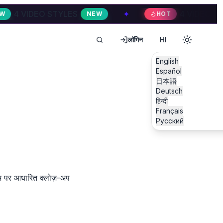
IDEO STYLES
✦
4 VIDEO STYLES
NEW
HOT
लॉगिन
HI
English
Español
日本語
Deutsch
हिन्दी
Français
Русский
थीम पर आधारित क्लोज़-अप