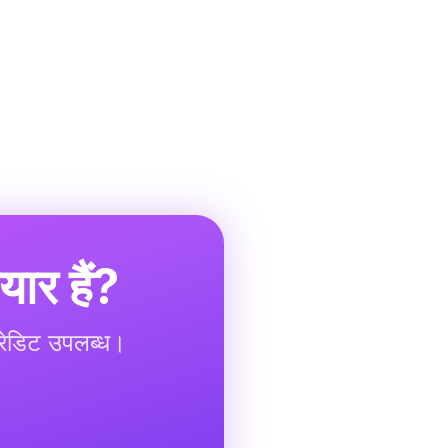
ार हैं?
क्रेडिट उपलब्ध।