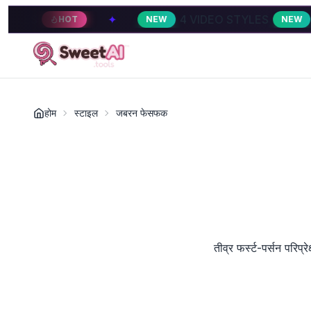
✦
4 VIDEO STYLES
✦
HOT
NEW
NEW
होम
स्टाइल
जबरन फेसफक
तीव्र फर्स्ट-पर्सन परि