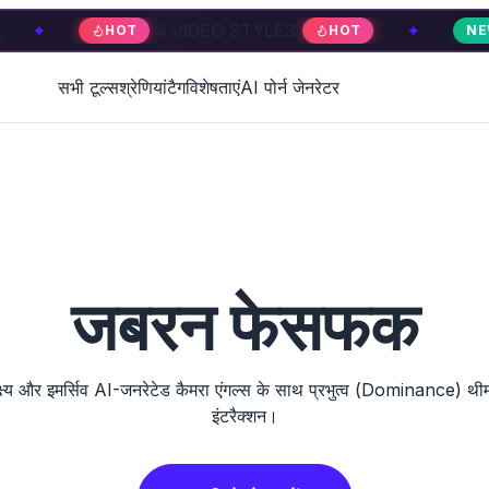
4 VIDEO STYLES
✦
4 V
HOT
HOT
NEW
सभी टूल्स
श्रेणियां
टैग
विशेषताएं
AI पोर्न जेनरेटर
जबरन फेसफक
प्रेक्ष्य और इमर्सिव AI-जनरेटेड कैमरा एंगल्स के साथ प्रभुत्व (Dominance) 
इंटरैक्शन।