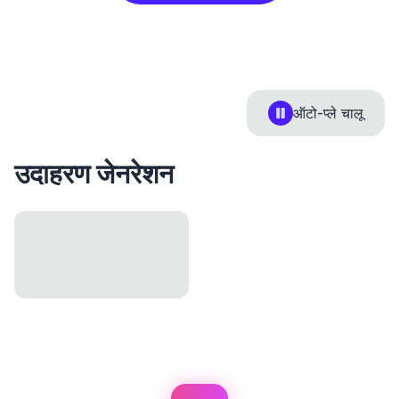
ऑटो-प्ले
चालू
उदाहरण जेनरेशन