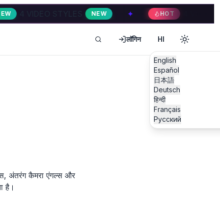
VIDEO STYLES
✦
4 VIDEO STYLES
NEW
HOT
लॉगिन
HI
English
Español
日本語
Deutsch
हिन्दी
Français
Русский
, अंतरंग कैमरा एंगल्स और
ा है।