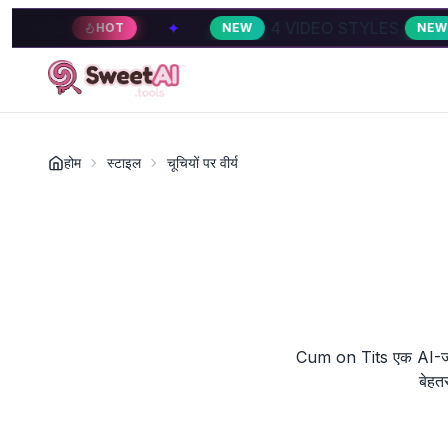
✦
4 VIDEO STYLES
✦
HOT
NEW
NEW
होम
स्टाइल
चूचियों पर वीर्य
Cum on Tits एक AI-जनरेट
बेहत