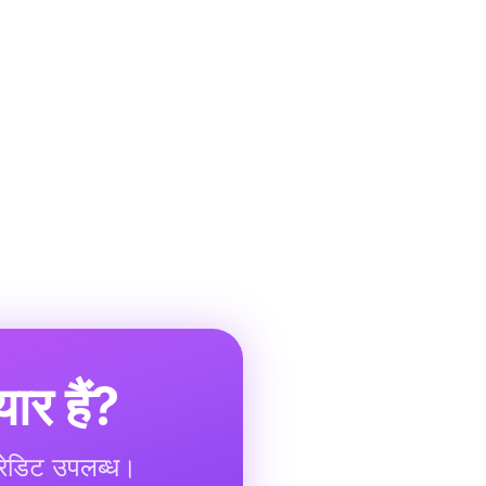
ार हैं?
क्रेडिट उपलब्ध।