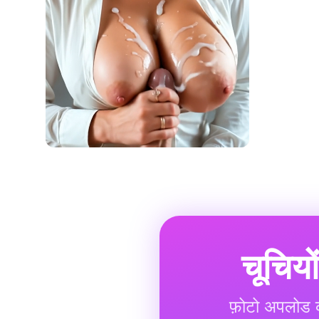
चूचियो
फ़ोटो अपलोड कर