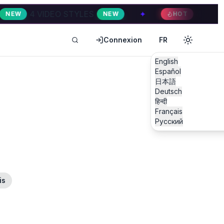
4 VIDEO STYLES
✦
4 VIDEO ST
NEW
HOT
Connexion
FR
English
Español
日本語
Deutsch
हिन्दी
Français
Русский
is