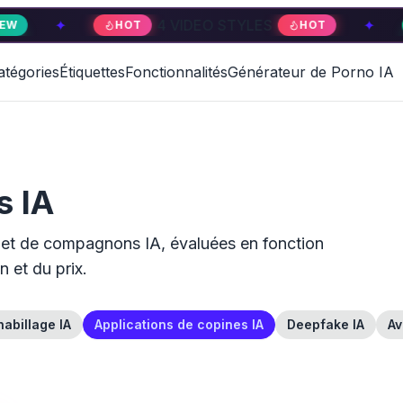
✦
4 VIDEO STYLES
✦
HOT
HOT
NEW
atégories
Étiquettes
Fonctionnalités
Générateur de Porno IA
s IA
s et de compagnons IA, évaluées en fonction
n et du prix.
habillage IA
Applications de copines IA
Deepfake IA
Av