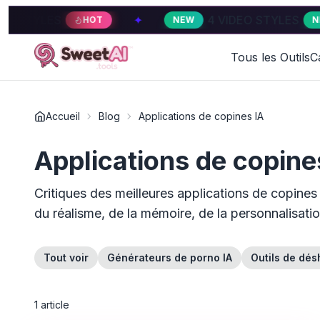
TYLES
✦
4 VIDEO STYLES
HOT
NEW
NEW
Tous les Outils
C
Accueil
Blog
Applications de copines IA
Applications de copine
Critiques des meilleures applications de copine
du réalisme, de la mémoire, de la personnalisatio
Tout voir
Générateurs de porno IA
Outils de dés
1
article