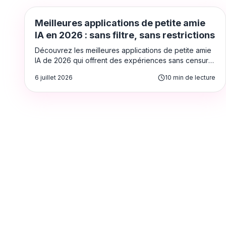
Applications de copines IA
Meilleures applications de petite amie
IA en 2026 : sans filtre, sans restrictions
Découvrez les meilleures applications de petite amie
IA de 2026 qui offrent des expériences sans censure
et sans filtre — des chatbots de jeu de rôle
6 juillet 2026
10
min de lecture
approfondis aux générateurs d'images NSFW.
Classées et évaluées pour les adultes.