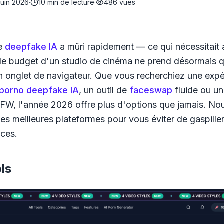
juin 2026
·
10
min de lecture
·
486
vues
de
deepfake IA
a mûri rapidement — ce qui nécessitait 
le budget d'un studio de cinéma ne prend désormais 
 onglet de navigateur. Que vous recherchiez une expé
porno deepfake IA
, un outil de
faceswap
fluide ou un
FW, l'année 2026 offre plus d'options que jamais. No
es meilleures plateformes pour vous éviter de gaspiller
aces.
ls