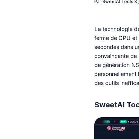
Par
SweetAI Tools
·
8 
La technologie 
ferme de GPU et 
secondes dans un
convaincante de
de génération NS
personnellement l
des outils ineffic
SweetAI Too