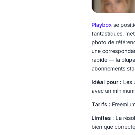
Playbox
se posit
fantastiques, met
photo de référen
une correspondan
rapide — la plupa
abonnements sta
Idéal pour :
Les u
avec un minimum 
Tarifs :
Freemium 
Limites :
La résolu
bien que correcte