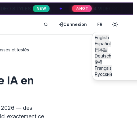
✦
4 VIDEO STYLES
✦
NEW
HOT
HOT
Connexion
FR
English
Español
assés et testés
日本語
Deutsch
हिन्दी
Français
Русский
e IA en
de 2026 — des
ici exactement ce