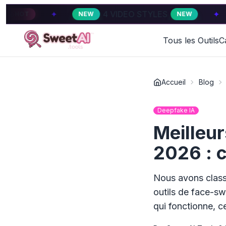
4 VIDEO STYLES
✦
4 VI
NEW
NEW
HOT
Tous les Outils
C
Accueil
Blog
Deepfake IA
Meilleu
2026 : c
Nous avons class
outils de face-s
qui fonctionne, c