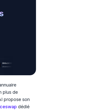
annuaire
n plus de
tAI propose son
aceswap
dédié