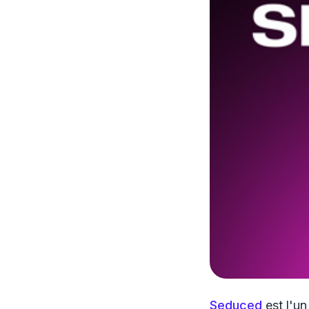
Seduced
est l'u