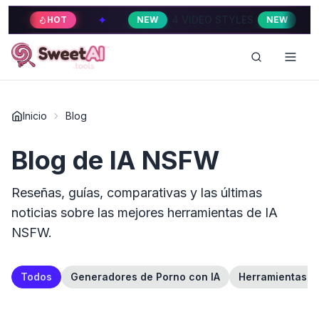
✦
✦
S
4 VIDEO STYLES
HOT
NEW
NEW
Inicio
Blog
Blog de IA NSFW
Reseñas, guías, comparativas y las últimas
noticias sobre las mejores herramientas de IA
NSFW.
Todos
Generadores de Porno con IA
Herramientas d