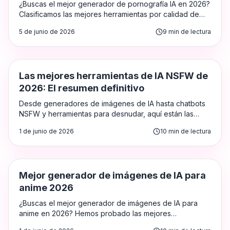
¿Buscas el mejor generador de pornografía IA en 2026?
Clasificamos las mejores herramientas por calidad de
imagen, características y privacidad — para que
5 de junio de 2026
9
min de lectura
encuentres la adecuada rápidamente.
Reseñas
Las mejores herramientas de IA NSFW de
2026: El resumen definitivo
Desde generadores de imágenes de IA hasta chatbots
NSFW y herramientas para desnudar, aquí están las
mejores herramientas de IA NSFW de 2026. Probadas,
1 de junio de 2026
10
min de lectura
clasificadas y revisadas para adultos que desean
resultados reales.
Generadores de Porno con IA
Mejor generador de imágenes de IA para
anime 2026
¿Buscas el mejor generador de imágenes de IA para
anime en 2026? Hemos probado las mejores
herramientas por calidad, libertad NSFW y velocidad —