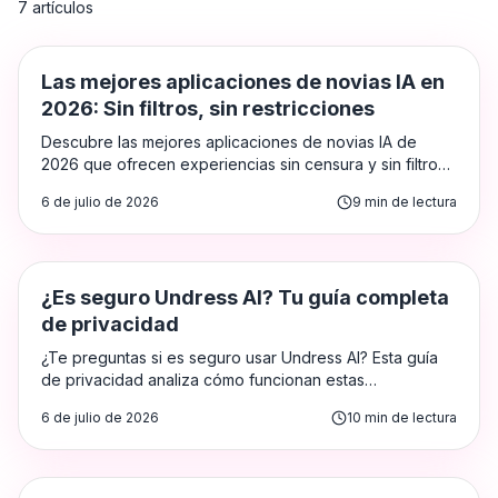
7
artículos
Aplicaciones de Novias IA
Las mejores aplicaciones de novias IA en
2026: Sin filtros, sin restricciones
Descubre las mejores aplicaciones de novias IA de
2026 que ofrecen experiencias sin censura y sin filtros,
desde chatbots de juego de rol profundo hasta
6 de julio de 2026
9
min de lectura
generadores de imágenes NSFW. Clasificadas y
analizadas para adultos.
Herramientas de IA para Desnudar
¿Es seguro Undress AI? Tu guía completa
de privacidad
¿Te preguntas si es seguro usar Undress AI? Esta guía
de privacidad analiza cómo funcionan estas
herramientas, qué datos recopilan y cómo protegerte
6 de julio de 2026
10
min de lectura
antes de subir cualquier imagen.