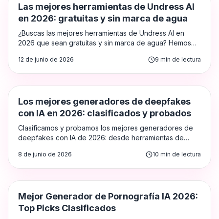
Herramientas de IA para Desnudar
Las mejores herramientas de Undress AI
en 2026: gratuitas y sin marca de agua
¿Buscas las mejores herramientas de Undress AI en
2026 que sean gratuitas y sin marca de agua? Hemos
clasificado y probado las mejores opciones para que tú
12 de junio de 2026
9
min de lectura
no tengas que hacerlo.
AI Deepfake
Los mejores generadores de deepfakes
con IA en 2026: clasificados y probados
Clasificamos y probamos los mejores generadores de
deepfakes con IA de 2026: desde herramientas de
face-swap hasta plataformas completas de deepfakes
8 de junio de 2026
10
min de lectura
NSFW. Aquí te mostramos exactamente qué funciona,
qué no y qué vale realmente tu dinero.
Generadores de Porno con IA
Mejor Generador de Pornografía IA 2026:
Top Picks Clasificados