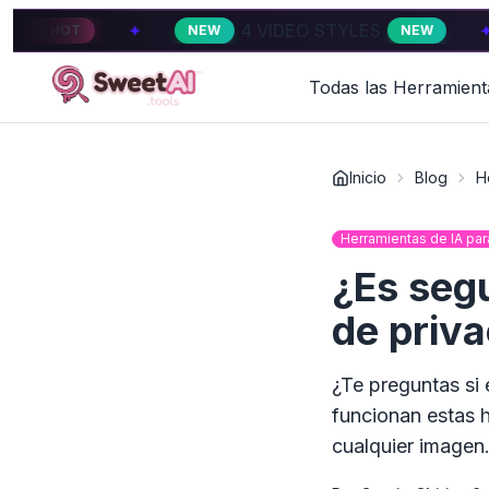
✦
4 VIDEO STYLES
✦
NEW
NEW
HOT
Todas las Herramient
Inicio
Blog
H
Herramientas de IA pa
¿Es seg
de priv
¿Te preguntas si
funcionan estas 
cualquier imagen