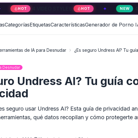
4 VIDEO STYLES
✦
4 VIDEO STYL
HOT
NEW
as
Categorías
Etiquetas
Características
Generador de Porno I
erramientas de IA para Desnudar
¿Es seguro Undress AI? Tu guí
ra Desnudar
uro Undress AI? Tu guía c
acidad
 es seguro usar Undress AI? Esta guía de privacidad a
herramientas, qué datos recopilan y cómo protegerte a
.