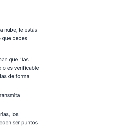
a nube, le estás
e que debes
an que "las
o es verificable
adas de forma
ransmita
ias, los
ueden ser puntos