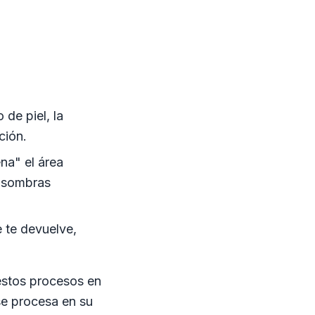
 de piel, la
ción.
ena" el área
y sombras
e te devuelve,
estos procesos en
 se procesa en su