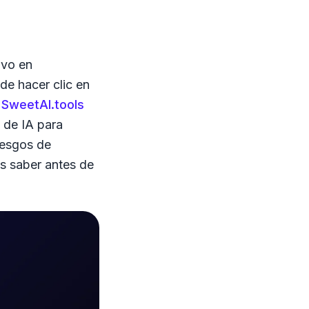
ivo en
de hacer clic en
r
SweetAI.tools
 de IA para
iesgos de
as saber antes de