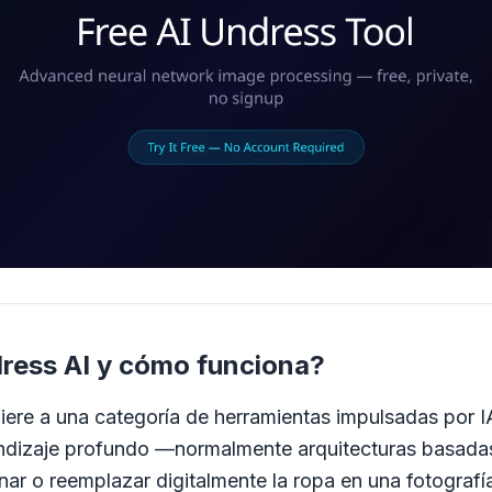
ress AI y cómo funciona?
iere a una categoría de herramientas impulsadas por IA
dizaje profundo —normalmente arquitecturas basadas
r o reemplazar digitalmente la ropa en una fotografía