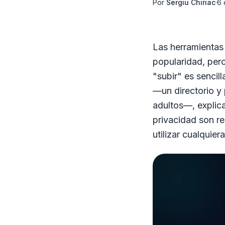
Por
Sergiu Chiriac
·
6 
Las herramienta
popularidad, pero
"subir" es sencill
—un directorio y
adultos—, explic
privacidad son re
utilizar cualquier