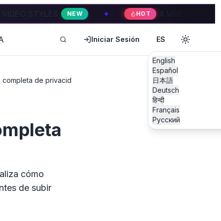
ES
✦
4 VIDEO STYLES
NEW
HOT
HOT
A
Iniciar Sesión
ES
English
Español
a completa de privacidad
日本語
Deutsch
हिन्दी
Français
Русский
ompleta
naliza cómo
ntes de subir