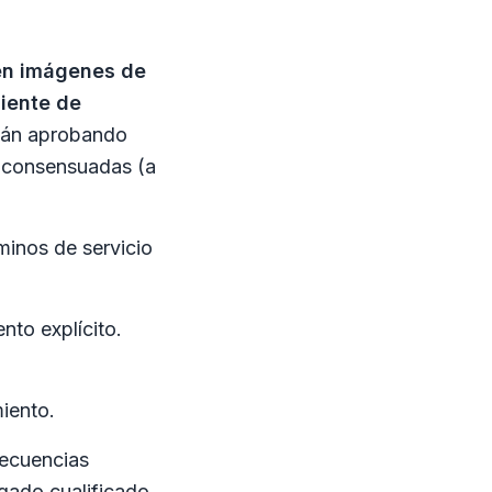
 en imágenes de
ciente de
stán aprobando
o consensuadas (a
minos de servicio
nto explícito.
miento.
secuencias
ogado cualificado