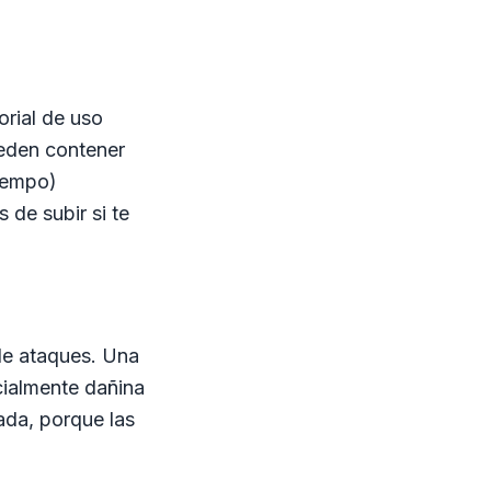
torial de uso
ueden contener
iempo)
 de subir si te
de ataques. Una
ecialmente dañina
ada, porque las