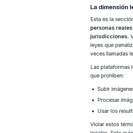
La dimensión l
Esta es la secció
personas reales
jurisdicciones.
V
leyes que penali
veces llamadas le
Las plataformas 
que prohíben:
Subir imágenes
Procesar imág
Usar los resul
Violar estos tér
legales. Esta guí