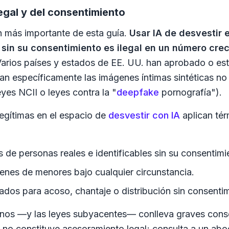
egal y del consentimiento
n más importante de esta guía.
Usar IA de desvestir
 sin su consentimiento es ilegal en un número cre
arios países y estados de EE. UU. han aprobado o e
zan específicamente las imágenes íntimas sintéticas n
yes NCII o leyes contra la "
deepfake
pornografía").
legítimas en el espacio de
desvestir con IA
aplican tér
 de personas reales e identificables sin su consentimie
enes de menores bajo cualquier circunstancia.
tados para acoso, chantaje o distribución sin consenti
minos —y las leyes subyacentes— conlleva graves con
a no constituye asesoramiento legal; consulta a un ab