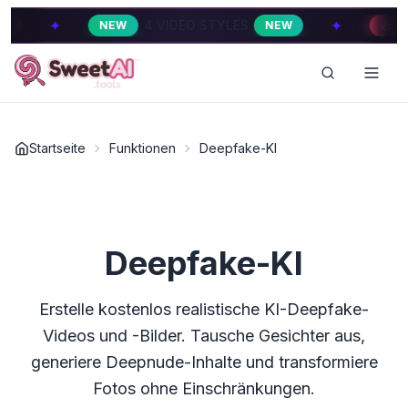
✦
4 VIDEO STYLES
4 VIDEO STY
EW
NEW
HOT
Startseite
Funktionen
Deepfake-KI
Deepfake-KI
Erstelle kostenlos realistische KI-Deepfake-
Videos und -Bilder. Tausche Gesichter aus,
generiere Deepnude-Inhalte und transformiere
Fotos ohne Einschränkungen.