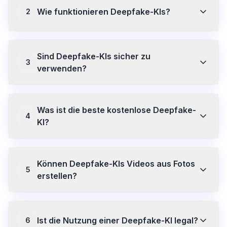
Wie funktionieren Deepfake-KIs?
2
Deepfake-KIs nutzen Machine-Learning-Modelle, um
eingegebene Bilder oder Prompts zu analysieren und
Sind Deepfake-KIs sicher zu
explizite visuelle Inhalte zu generieren. Sie
3
verarbeiten dein Bild Frame für Frame, um realistische
verwenden?
Animationen zu erstellen oder Fotos in NSFW-
Versionen zu verwandeln. SweetAI.tools nutzt diese
Die Sicherheit hängt von der Plattform ab.
Technologie mit Ende-zu-Ende-Verschlüsselung,
SweetAI.tools verschlüsselt alle Uploads mit AES-256,
damit deine Inhalte privat bleiben.
Was ist die beste kostenlose Deepfake-
verarbeitet Dateien in isolierten Containern, löscht
4
Inhalte automatisch innerhalb von 24 Stunden und
KI?
verwendet Ihre Inhalte niemals für Trainingszwecke.
Wählen Sie immer Plattformen mit klaren
SweetAI.tools bietet einen kostenlosen Tarif mit
Datenschutzrichtlinien und automatischen
Zugriff auf grundlegende Animationsstile und
Löschfunktionen.
Können Deepfake-KIs Videos aus Fotos
Bildgenerierung. Keine Kreditkarte erforderlich, um
5
loszulegen. Premium schaltet alle Stile, HD-
erstellen?
Downloads und eine schnellere Verarbeitung frei.
Ja. KI-Bild-zu-Video-Generatoren wie SweetAI.tools
können ein Standbild nehmen und es mithilfe von KI-
Bewegungssynthese in ein realistisches NSFW-Video
Ist die Nutzung einer Deepfake-KI legal?
6
animieren. Die Ergebnisse sind in Sekundenschnelle