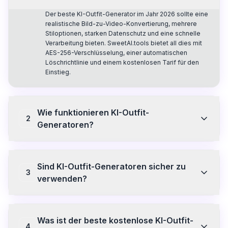
Der beste KI-Outfit-Generator im Jahr 2026 sollte eine
realistische Bild-zu-Video-Konvertierung, mehrere
Stiloptionen, starken Datenschutz und eine schnelle
Verarbeitung bieten. SweetAI.tools bietet all dies mit
AES-256-Verschlüsselung, einer automatischen
Löschrichtlinie und einem kostenlosen Tarif für den
Einstieg.
Wie funktionieren KI-Outfit-
2
Generatoren?
KI-Outfit-Generatoren nutzen Machine-Learning-
Modelle, um eingegebene Bilder oder Prompts zu
Sind KI-Outfit-Generatoren sicher zu
analysieren und explizite visuelle Inhalte zu
3
generieren. Sie verarbeiten Ihr Bild Frame für Frame,
verwenden?
um realistische Animationen zu erstellen oder Fotos in
NSFW-Versionen umzuwandeln. SweetAI.tools nutzt
Die Sicherheit hängt von der Plattform ab.
diese Technologie mit Ende-zu-Ende-
SweetAI.tools verschlüsselt alle Uploads mit AES-256,
Verschlüsselung, damit Ihre Inhalte privat bleiben.
Was ist der beste kostenlose KI-Outfit-
verarbeitet Dateien in isolierten Containern, löscht
4