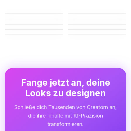
Deepfake-KI
KI-Freundin
Undress-KI
KI-Influencer-Generator
KI-Selfie-Generator
KI-Bikini-Generator
KI-Twerk-Generator
KI-Kuss-Generator
KI-Sex-GIF-Generator
NSFW-KI-Kunstgenerator
Fange jetzt an, deine
Looks zu designen
Schließe dich Tausenden von Creatorn an,
die ihre Inhalte mit KI-Präzision
transformieren.