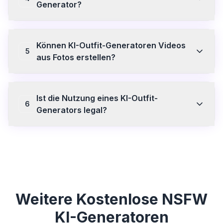
Inhalte automatisch innerhalb von 24 Stunden und
Generator?
nutzt Ihre Inhalte niemals für das Training. Wählen Sie
immer Plattformen mit klaren Datenschutzrichtlinien
SweetAI.tools bietet einen kostenlosen Tarif mit
und automatischen Löschfunktionen.
Zugriff auf grundlegende Animationsstile und
Können KI-Outfit-Generatoren Videos
Bildgenerierung. Keine Kreditkarte für den Start
5
erforderlich. Premium schaltet alle Stile, HD-
aus Fotos erstellen?
Downloads und eine schnellere Verarbeitung frei.
Ja. KI-Bild-zu-Video-Generatoren wie SweetAI.tools
können ein statisches Foto verwenden und es mithilfe
Ist die Nutzung eines KI-Outfit-
von KI-Bewegungssynthese in ein realistisches
6
NSFW-Video animieren. Die Ergebnisse sind in
Generators legal?
Sekundenschnelle fertig und für Premium-Nutzer in
HD-Qualität verfügbar.
Die Nutzung von KI-Outfit-Generatoren ist in den
meisten Ländern für Erwachsene über 18 Jahren legal,
vorausgesetzt, die Inhalte sind vollständig KI-
generiert und stellen keine realen, identifizierbaren
Personen ohne deren Einwilligung dar. SweetAI.tools
ist DMCA-konform und erlaubt keine Generierung
illegaler Inhalte.
Weitere Kostenlose NSFW
KI-Generatoren