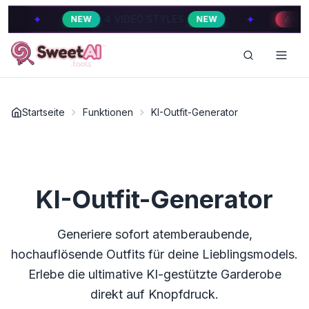
✦
4 VIDEO STYLES
4 VIDEO 
NEW
NEW
HOT
Startseite
Funktionen
KI-Outfit-Generator
KI-Outfit-Generator
Generiere sofort atemberaubende,
hochauflösende Outfits für deine Lieblingsmodels.
Erlebe die ultimative KI-gestützte Garderobe
direkt auf Knopfdruck.