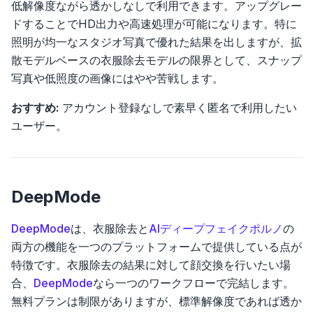
低解像度ながら透かしなしで利用できます。アップグレー
ドすることでHD出力や高速処理が可能になります。特に
照明が均一なスタジオ写真で優れた結果を出しますが、拡
散モデルベースの衣服除去モデルの限界として、スナップ
写真や低照度の画像にはやや苦戦します。
おすすめ:
アカウント登録なしで素早く匿名で利用したい
ユーザー。
DeepMode
DeepMode
は、衣服除去と
AIディープフェイクポルノ
の
両方の機能を一つのプラットフォームで提供している点が
特徴です。衣服除去の結果に対して顔交換を行いたい場
合、
DeepMode
なら一つのワークフローで完結します。
無料プランは制限がありますが、標準解像度であれば透か