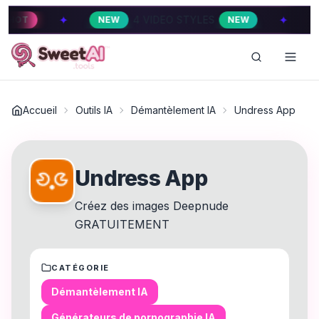
✦
4 VIDEO STYLES
4 VIDE
NEW
NEW
HOT
Accueil
Outils IA
Démantèlement IA
Undress App
Undress App
Créez des images Deepnude
GRATUITEMENT
CATÉGORIE
Démantèlement IA
Générateurs de pornographie IA