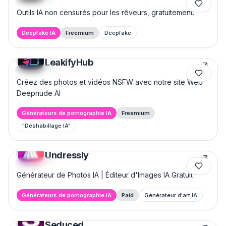
Featured
Outils IA non censurés pour les rêveurs, gratuitement.
Deepfake IA
Freemium
Deepfake
LeakifyHub
Featured
Créez des photos et vidéos NSFW avec notre site Web
Deepnude AI
Générateurs de pornographie IA
Freemium
"Déshabillage IA"
Undressly
Featured
Générateur de Photos IA | Éditeur d'Images IA Gratuit
Générateurs de pornographie IA
Paid
Générateur d'art IA
Seduced