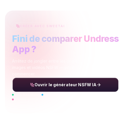
CRÉER AVEC SWEETAI
Fini de comparer Undress
App ?
Arrêtez de jongler entre les onglets. Générez vos
images et vidéos NSFW — privé, rapide, et gratuit pour
commencer.
Ouvrir le générateur NSFW IA
Sans installation
Privé par défaut
Crédits gratuits pour essayer