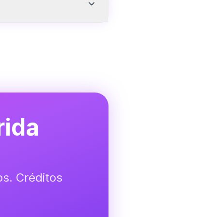
quellos que buscan
pción premium.
rida
s. Créditos