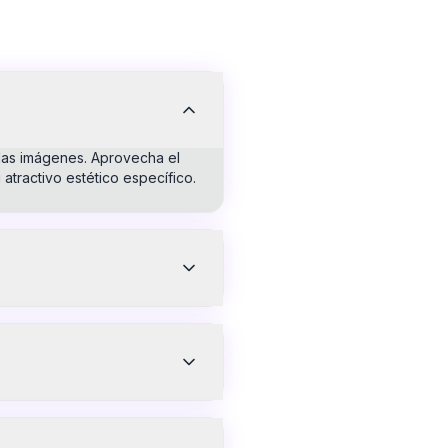
a las imágenes. Aprovecha el
atractivo estético específico.
 de la categoría designada y
con créditos gratuitos para
e realzan la experiencia
 salida superior en