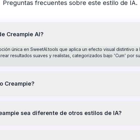
Preguntas frecuentes sobre este estilo de IA.
 de Creampie AI?
pción única en SweetAI.tools que aplica un efecto visual distintivo 
rear resultados suaves y realistas, categorizados bajo 'Cum' por su 
lo Creampie?
ie, simplemente sube una foto en SweetAI.tools, selecciona el estilo
rás un resultado en alta definición en segundos, y puedes comenzar 
ampie sea diferente de otros estilos de IA?
jorado movimiento y calidad, ofreciendo transiciones naturales qu
 la última iteración de la tecnología de IA, asegurando una calidad de