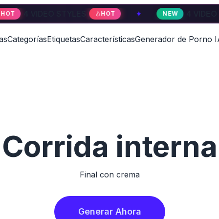
O STYLES
✦
4 VIDEO STYLES
HOT
NEW
NE
as
Categorías
Etiquetas
Características
Generador de Porno I
Corrida interna
Final con crema
Generar Ahora