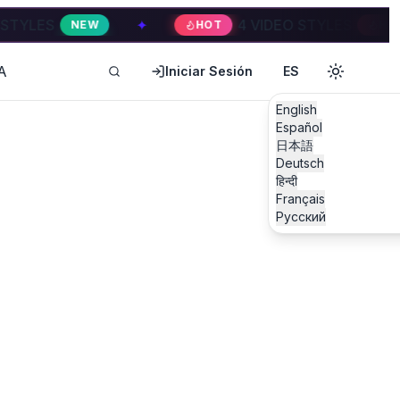
✦
4 VIDEO STYLES
✦
W
HOT
HOT
A
Iniciar Sesión
ES
English
Español
日本語
Deutsch
हिन्दी
Français
Русский