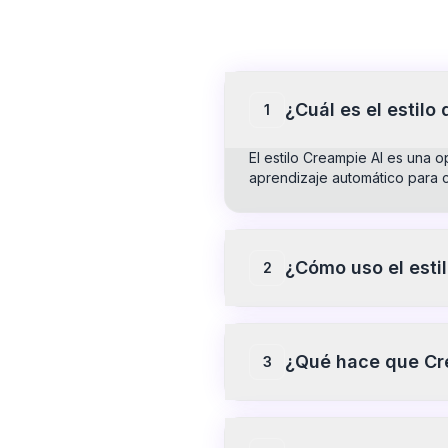
¿Cuál es el estilo
1
El estilo Creampie AI es una o
aprendizaje automático para c
¿Cómo uso el esti
2
Para utilizar el estilo Creamp
haz clic en 'Generar'. Recibi
explorar la herramienta.
¿Qué hace que Cre
3
Creampie se destaca por su me
visual. Este estilo representa