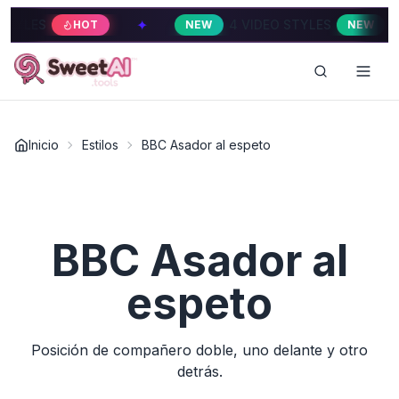
✦
✦
LES
4 VIDEO STYLES
HOT
NEW
NEW
Inicio
Estilos
BBC Asador al espeto
BBC Asador al
espeto
Posición de compañero doble, uno delante y otro
detrás.