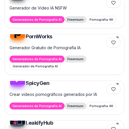
Featured
Generador de Video IA NSFW
Generadores de Pornografía AI
Freemium
Pornografía 4K
PornWorks
Featured
Generador Gratuito de Pornografía IA
Generadores de Pornografía AI
Freemium
Generador de Pornografía AI
SpicyGen
Featured
Crear vídeos pornográficos generados por IA
Generadores de Pornografía AI
Freemium
Pornografía 4K
LeakifyHub
Featured