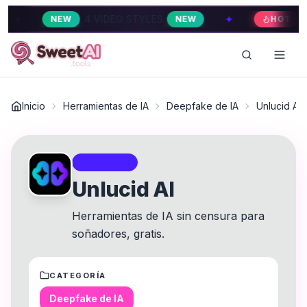
✦
4 VIDEO STYLES
4 VIDEO STYLE
W
NEW
HOT
Inicio
Herramientas de IA
Deepfake de IA
Unlucid AI
FEATURED
Unlucid AI
Herramientas de IA sin censura para
soñadores, gratis.
CATEGORÍA
Deepfake de IA