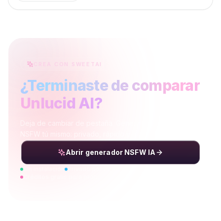
CREA CON SWEETAI
¿Terminaste de comparar
Unlucid AI?
Deja de cambiar de pestaña. Genera imágenes y vídeo
NSFW tú mismo: privado, rápido y gratis para empezar.
Abrir generador NSFW IA
Sin instalación
Privado por defecto
Créditos gratis para probar