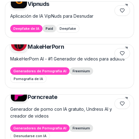
Vipnuds
Aplicación de IA VipNuds para Desnudar
Deepfake de IA
Paid
Deepfake
MakeHerPorn
MakeHerPorn AI - #1 Generador de videos para adultos
Generadores de Pornografía AI
Freemium
Pornografía de IA
Porncreate
Generador de porno con IA gratuito, Undress AI y
creador de videos
Generadores de Pornografía AI
Freemium
Desnudarse con IA