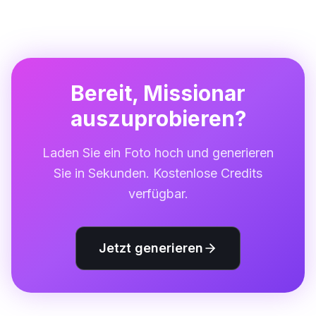
Funktionen zu erkunden. Für diejenigen, die eine
umfangreichere Nutzung wünschen, schaltet ein
Premium-Abonnement unbegrenzte Generierungen,
HD-Downloads und priorisierte Verarbeitung frei.
Bereit, Missionar
auszuprobieren?
Laden Sie ein Foto hoch und generieren
Sie in Sekunden. Kostenlose Credits
verfügbar.
Jetzt generieren