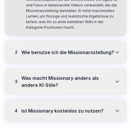
und Fotos in lebensechte Videos verwandelt, die die
Missionarsstellung darstellen. Er nutzt maschinelles
Lernen, um flüssige und realistische Ergebnisse zu
liefern, was ihn zu einer beliebten Wahl in der
Kategorie Positionen macht.
Wie benutze ich die Missionarsstellung?
2
Um den Missionarsstil zu verwenden, laden Sie
einfach ein Foto auf SweetAI.tools hoch, wählen Sie
Was macht Missionary anders als
den Stil aus der Kategorie Positionen aus und klicken
3
Sie auf Generieren. Sie erhalten in wenigen Sekunden
andere KI-Stile?
ein hochauflösendes Ergebnis und können mit
kostenlosen Credits beginnen, um den Service
Der Missionarische Stil zeichnet sich durch eine
auszuprobieren.
verbesserte Bewegungsqualität und natürliche
Übergänge von anderen KI-Stilen ab. Mit jeder
Ist Missionary kostenlos zu nutzen?
4
Iteration wurde die Ausgabewqualität verbessert, was
den Nutzern ein immersiveres und fesselnderes
SweetAI.tools bietet kostenlose Credits für Benutzer
Animationserlebnis bietet.
an, um den Missionarsstil auszuprobieren und seine