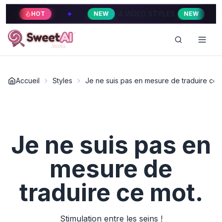
✦
✦
4 VIDEO STYLES
HOT
NEW
NEW
Accueil
Styles
Je ne suis pas en mesure de traduire ce 
Je ne suis pas en
mesure de
traduire ce mot.
Stimulation entre les seins !