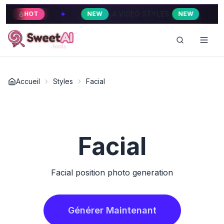
✦
✦
4 VIDEO STYLES
HOT
NEW
NEW
Accueil
Styles
Facial
Facial
Facial position photo generation
Générer Maintenant