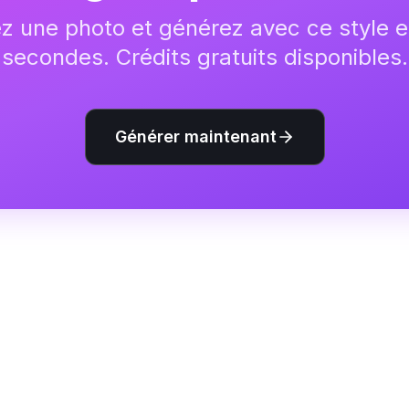
z une photo et générez avec ce style 
secondes. Crédits gratuits disponibles.
Générer maintenant