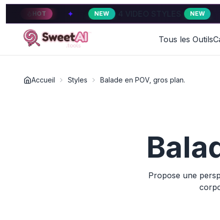
✦
4 VIDEO STYLES
✦
HOT
NEW
NEW
Tous les Outils
C
Accueil
Styles
Balade en POV, gros plan.
Balad
Propose une perspe
corpo