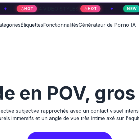
4 VIDEO STYLES
✦
4 VIDE
HOT
HOT
NEW
atégories
Étiquettes
Fonctionnalités
Générateur de Porno IA
e en POV, gros
ctive subjective rapprochée avec un contact visuel inte
rels immersifs et un angle de vue très intime axé sur l'équit