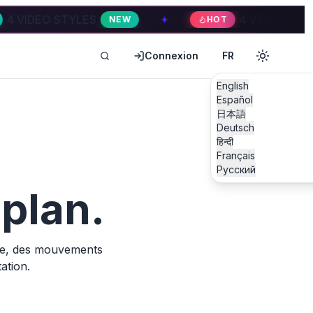
O STYLES
✦
4 VIDEO STYLES
NEW
HOT
H
Connexion
FR
English
Español
日本語
Deutsch
हिन्दी
Français
Русский
 plan.
nse, des mouvements
ation.