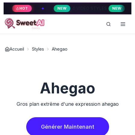
✦
✦
4 VIDEO STYLES
HOT
NEW
NEW
Accueil
Styles
Ahegao
Ahegao
Gros plan extrême d'une expression ahegao
Générer Maintenant